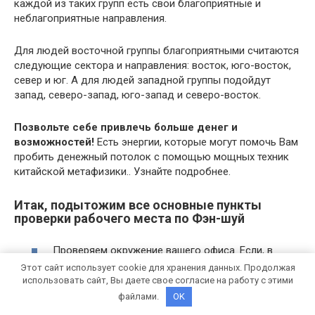
каждой из таких групп есть свои благоприятные и
неблагоприятные направления.
Для людей восточной группы благоприятными считаются
следующие сектора и направления: восток, юго-восток,
север и юг. А для людей западной группы подойдут
запад, северо-запад, юго-запад и северо-восток.
Позвольте себе привлечь больше денег и
возможностей!
Есть энергии, которые могут помочь Вам
пробить денежный потолок с помощью мощных техник
китайской метафизики.. Узнайте подробнее.
Итак, подытожим все основные пункты
проверки рабочего места по Фэн-шуй
Проверяем окружение вашего офиса. Если, в
целом, рядом со зданием ощущается застой и
Этот сайт использует cookie для хранения данных. Продолжая
упадок, то и внутри самого офиса будет непросто
использовать сайт, Вы даете свое согласие на работу с этими
найти хорошее место.
файлами.
OK