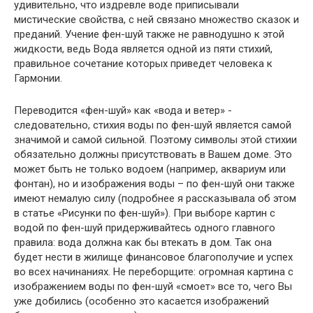
удивительно, что издревле воде приписывали
мистические свойства, с ней связано множество сказок и
преданий. Учение фен-шуй также не равнодушно к этой
жидкости, ведь Вода является одной из пяти стихий,
правильное сочетание которых приведет человека к
Гармонии.
Переводится «фен-шуй» как «вода и ветер» -
следовательно, стихия воды по фен-шуй является самой
значимой и самой сильной. Поэтому символы этой стихии
обязательно должны присутствовать в Вашем доме. Это
может быть не только водоем (например, аквариум или
фонтан), но и изображения воды – по фен-шуй они также
имеют немалую силу (подробнее я рассказывала об этом
в статье «Рисунки по фен-шуй»). При выборе картин с
водой по фен-шуй придерживайтесь одного главного
правила: вода должна как бы втекать в дом. Так она
будет нести в жилище финансовое благополучие и успех
во всех начинаниях. Не переборщите: огромная картина с
изображением воды по фен-шуй «смоет» все то, чего Вы
уже добились (особенно это касается изображений